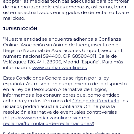
adoptar las medidas técnicas adecuadas para controlar
de manera razonable estas amenazas, así como, tener
sistemas actualizados encargados de detectar software
malicioso.
JURISDICCIÓN
“Nuestra entidad se encuentra adherida a Confianza
Online (Asociación sin ánimo de lucro), inscrita en el
Registro Nacional de Asociaciones Grupo 1, Sección 1,
número nacional 594400, CIF G85804011, Calle de
Velázquez 126, 4º-I, 28006, Madrid (España). Para más
información:
www.confianzaonline.es
Estas Condiciones Generales se rigen por la ley
española. Así mismo, en cumplimiento de lo dispuesto
en la Ley de Resolución Alternativa de Litigios,
informamos a los consumidores que, como entidad
adherida y en los términos del
Código de Conducta
, los
usuarios podrán acudir a Confianza Online para la
resolución alternativa de eventuales controversias
(
https://www.confianzaonline.es/como-
reclamar/formulario-de-reclamaciones/
).
Si éstas se refieren a transacciones electrónicas con