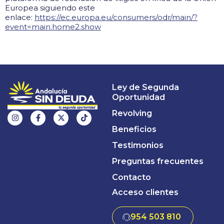
Europea
siguiendo este
enlace:
https://ec.europa.eu/consumers/odr/main/?
event=main.home2.show
Ley de Segunda
Oportunidad
Revolving
Beneficios
Testimonios
Preguntas frecuentes
Contacto
Acceso clientes
954 503 810